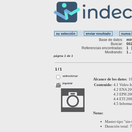
Base de datos:
mi
Buscar:
002
Referencias encontradas:
1
Mostrando:
1 ..
página 1 de 1
1 / 1
seleccionar
Alcance de los datos
:
19
imprimir
Contenido:
4.1 Video I
4.2 ENA 200
4.3 EPH 200
4.4 ETI 200
4.5 Informa
Notas
:
Master tipo "sin-
Duración total: 