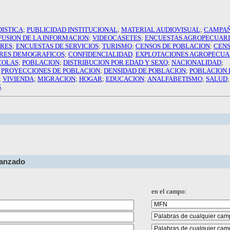
DISTICA
;
PUBLICIDAD INSTITUCIONAL
;
MATERIAL AUDIOVISUAL
;
CAMPAÑ
FUSION DE LA INFORMACION
;
VIDEOCASETES
;
ENCUESTAS AGROPECUARI
ARES
;
ENCUESTAS DE SERVICIOS
;
TURISMO
;
CENSOS DE POBLACION
;
CENS
RES DEMOGRAFICOS
;
CONFIDENCIALIDAD
.
EXPLOTACIONES AGROPECUA
COLAS
;
POBLACION
;
DISTRIBUCION POR EDAD Y SEXO
;
NACIONALIDAD
;
;
PROYECCIONES DE POBLACION
;
DENSIDAD DE POBLACION
;
POBLACION
;
VIVIENDA
;
MIGRACION
;
HOGAR
;
EDUCACION
;
ANALFABETISMO
;
SALUD
;
S
.
vanzado
en el campo: