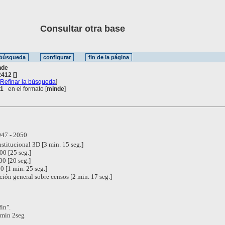
Consultar otra base
nde
412 []
[
Refinar la búsqueda
]
 1
en el formato [
minde
]
47 - 2050
nstitucional 3D [3 min. 15 seg.]
0 [25 seg.]
0 [20 seg.]
0 [1 min. 25 seg.]
ción general sobre censos [2 min. 17 seg.]
fin".
7min 2seg