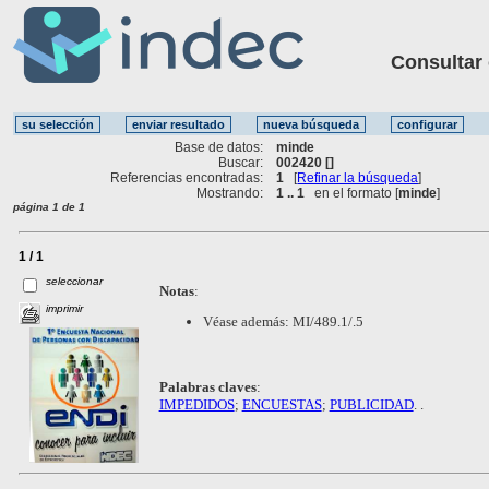
Consultar ot
Base de datos:
minde
Buscar:
002420 []
Referencias encontradas:
1
[
Refinar la búsqueda
]
Mostrando:
1 .. 1
en el formato [
minde
]
página 1 de 1
1 / 1
seleccionar
Notas
:
imprimir
Véase además: MI/489.1/.5
Palabras claves
:
IMPEDIDOS
;
ENCUESTAS
;
PUBLICIDAD
. .