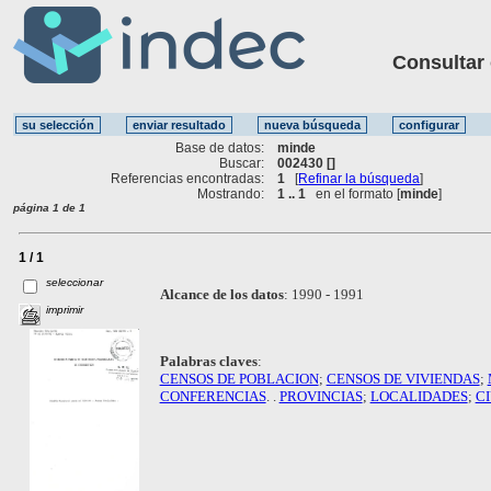
Consultar ot
Base de datos:
minde
Buscar:
002430 []
Referencias encontradas:
1
[
Refinar la búsqueda
]
Mostrando:
1 .. 1
en el formato [
minde
]
página 1 de 1
1 / 1
seleccionar
Alcance de los datos
:
1990 - 1991
imprimir
Palabras claves
:
CENSOS DE POBLACION
;
CENSOS DE VIVIENDAS
;
CONFERENCIAS
. .
PROVINCIAS
;
LOCALIDADES
;
C