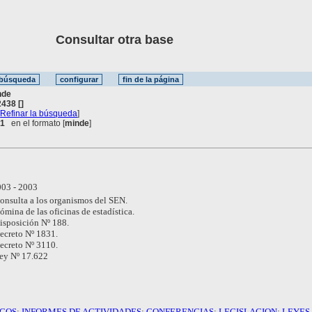
Consultar otra base
nde
438 []
[
Refinar la búsqueda
]
 1
en el formato [
minde
]
03 - 2003
nsulta a los organismos del SEN.
mina de las oficinas de estadística.
isposición Nº 188.
ecreto Nº 1831.
ecreto Nº 3110.
ey Nº 17.622
ICOS
;
INFORMES DE ACTIVIDADES
;
CONFERENCIAS
;
LEGISLACION
;
LEYES