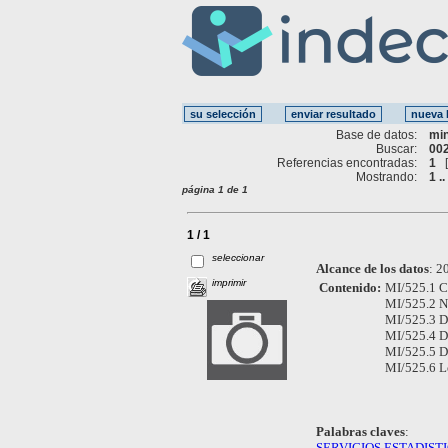
Base de datos:
mi
Buscar:
002
Referencias encontradas:
1
Mostrando:
1 ..
página 1 de 1
1 / 1
seleccionar
Alcance de los datos
:
20
imprimir
Contenido:
MI/525.1 Co
MI/525.2 Nó
MI/525.3 D
MI/525.4 D
MI/525.5 D
MI/525.6 L
Palabras claves
:
SERVICIOS ESTADIST