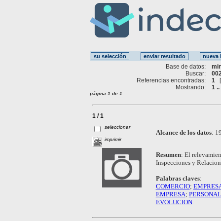
Base de datos:
mi
Buscar:
002
Referencias encontradas:
1
Mostrando:
1 ..
página 1 de 1
1 / 1
seleccionar
Alcance de los datos
:
19
imprimir
Resumen
:
El relevamien
Inspecciones y Relacione
Palabras claves
:
COMERCIO
;
EMPRESA
EMPRESA
;
PERSONAL
EVOLUCION
.