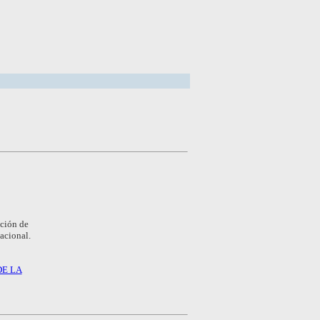
cción de
acional.
E LA