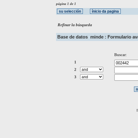
página 1 de 1
Refinar la búsqueda
Base de datos
minde : Formulario a
Buscar:
1
2
3