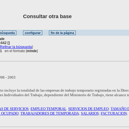
Consultar otra base
nde
442 []
[
Refinar la búsqueda
]
 1
en el formato [
minde
]
98 - 2003
to incluye la totalidad de las empresas de trabajo temporario registradas en la Dire
s Individuales del Trabajo, dependiente del Ministerio de Trabajo, tiene alcance n
S DE SERVICIOS
;
EMPLEO TEMPORAL
.
SERVICIOS DE EMPLEO
;
TAMAÑO D
 OCUPADO
;
TRABAJADORES DE TEMPORADA
;
SALARIOS
;
FACTURACION
;