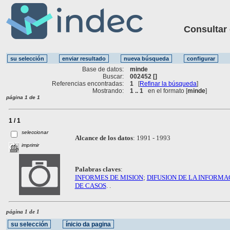
Consultar ot
Base de datos:
minde
Buscar:
002452 []
Referencias encontradas:
1
[
Refinar la búsqueda
]
Mostrando:
1 .. 1
en el formato [
minde
]
página 1 de 1
1 / 1
seleccionar
Alcance de los datos
:
1991 - 1993
imprimir
Palabras claves
:
INFORMES DE MISION
;
DIFUSION DE LA INFORMA
DE CASOS
. .
página 1 de 1