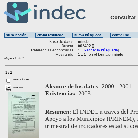
Consultar ot
Base de datos:
minde
Buscar:
002492 []
Referencias encontradas:
1
[
Refinar la búsqueda
]
Mostrando:
1 .. 1
en el formato [
minde
]
página 1 de 1
1 / 1
seleccionar
Alcance de los datos
:
2000 - 2001
imprimir
Existencias
:
2003.
Resumen
:
El INDEC a través del Pr
Apoyo a los Municipios (PRINEM), in
trimestral de indicadores estadístico