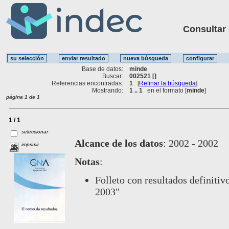
Consultar ot
Base de datos:
minde
Buscar:
002521 []
Referencias encontradas:
1
[
Refinar la búsqueda
]
Mostrando:
1 .. 1
en el formato [
minde
]
página 1 de 1
1 / 1
seleccionar
Alcance de los datos
:
2002 - 2002
imprimir
Notas
:
Folleto con resultados defini
2003"