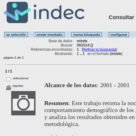
Consultar ot
Base de datos:
minde
Buscar:
002524 []
Referencias encontradas:
1
[
Refinar la búsqueda
]
Mostrando:
1 .. 1
en el formato [
minde
]
página 1 de 1
1 / 1
seleccionar
Alcance de los datos
:
2001 - 2001
imprimir
Resumen
:
Este trabajo retoma la noc
comportamiento demográfico de los g
y analiza los resultados obtenidos en
metodológica.