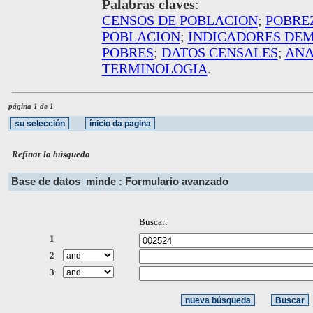
Palabras claves
:
CENSOS DE POBLACION
;
POBRE
POBLACION
;
INDICADORES DE
POBRES
;
DATOS CENSALES
;
ANA
TERMINOLOGIA
.
página 1 de 1
Refinar la búsqueda
Base de datos
minde : Formulario avanzado
Buscar:
1
2
3