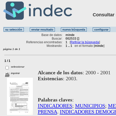
Consultar ot
Base de datos:
minde
Buscar:
002533 []
Referencias encontradas:
1
[
Refinar la búsqueda
]
Mostrando:
1 .. 1
en el formato [
minde
]
página 1 de 1
1 / 1
seleccionar
Alcance de los datos
:
2000 - 2001
imprimir
Existencias
:
2003.
Palabras claves
:
INDICADORES
;
MUNICIPIOS
;
ME
PRENSA
.
INDICADORES DEMOG