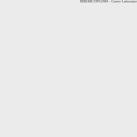
BIREME/OPS/OMS - Centro Latinoamerica