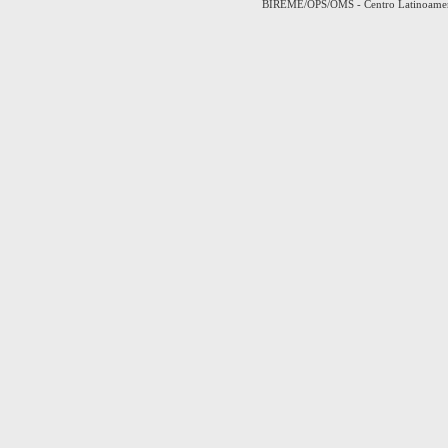
BIREME/OPS/OMS - Centro Latinoamerica