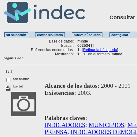
Consultar ot
Base de datos:
minde
Buscar:
002534 []
Referencias encontradas:
1
[
Refinar la búsqueda
]
Mostrando:
1 .. 1
en el formato [
minde
]
página 1 de 1
1 / 1
seleccionar
Alcance de los datos
:
2000 - 2001
imprimir
Existencias
:
2003.
Palabras claves
:
INDICADORES
;
MUNICIPIOS
;
ME
PRENSA
.
INDICADORES DEMOG