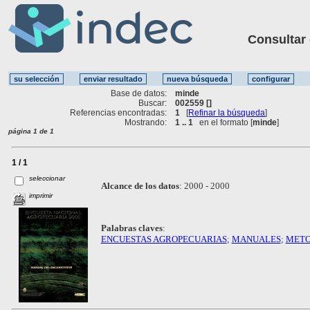
Consultar ot
Base de datos:
minde
Buscar:
002559 []
Referencias encontradas:
1
[
Refinar la búsqueda
]
Mostrando:
1 .. 1
en el formato [
minde
]
página 1 de 1
1 / 1
seleccionar
Alcance de los datos
:
2000 - 2000
imprimir
Palabras claves
:
ENCUESTAS AGROPECUARIAS
;
MANUALES
;
METO