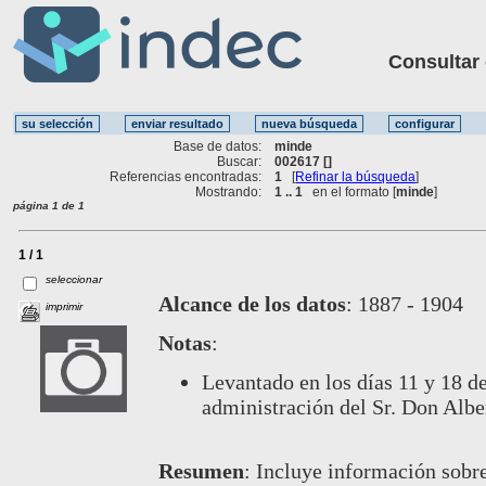
Consultar ot
Base de datos:
minde
Buscar:
002617 []
Referencias encontradas:
1
[
Refinar la búsqueda
]
Mostrando:
1 .. 1
en el formato [
minde
]
página 1 de 1
1 / 1
seleccionar
Alcance de los datos
:
1887 - 1904
imprimir
Notas
:
Levantado en los días 11 y 18 d
administración del Sr. Don Albe
Resumen
:
Incluye información sobre