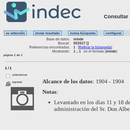
Consultar ot
Base de datos:
minde
Buscar:
002627 []
Referencias encontradas:
1
[
Refinar la búsqueda
]
Mostrando:
1 .. 1
en el formato [
minde
]
página 1 de 1
1 / 1
seleccionar
Alcance de los datos
:
1904 - 1904
imprimir
Notas
:
Levantado en los días 11 y 18 d
administración del Sr. Don Albe