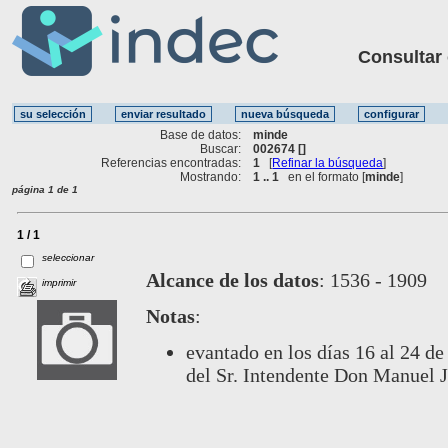
Consultar ot
Base de datos:
minde
Buscar:
002674 []
Referencias encontradas:
1
[
Refinar la búsqueda
]
Mostrando:
1 .. 1
en el formato [
minde
]
página 1 de 1
1 / 1
seleccionar
Alcance de los datos
:
1536 - 1909
imprimir
Notas
:
evantado en los días 16 al 24 de
del Sr. Intendente Don Manuel J