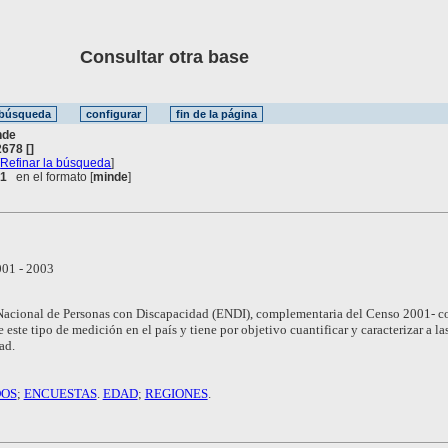
Consultar otra base
nde
678 []
[
Refinar la búsqueda
]
 1
en el formato [
minde
]
01 - 2003
Nacional de Personas con Discapacidad (ENDI), complementaria del Censo 2001- c
 este tipo de medición en el país y tiene por objetivo cuantificar y caracterizar a la
ad.
DOS
;
ENCUESTAS
.
EDAD
;
REGIONES
.