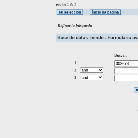
página 1 de 1
Refinar la búsqueda
Base de datos
minde : Formulario a
Buscar:
1
2
3