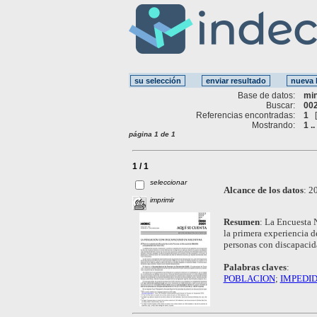
Base de datos:
mi
Buscar:
002
Referencias encontradas:
1
Mostrando:
1 ..
página 1 de 1
1 / 1
seleccionar
Alcance de los datos
:
20
imprimir
Resumen
:
La Encuesta 
la primera experiencia de
personas con discapacid
Palabras claves
:
POBLACION
;
IMPEDI