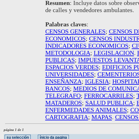
Resumen
:
Incluye datos sobre obser
de calles y vendedores ambulantes.
Palabras claves
:
CENSOS GENERALES
;
CENSOS D
ECONOMICOS
;
CENSOS INDUST
INDICADORES ECONOMICOS
;
CI
METODOLOGIA
;
LEGISLACION
.
PUBLICAS
;
IMPUESTOS LEVANT
ESPACIOS VERDES
;
EDIFICIOS 
UNIVERSIDADES
;
CEMENTERIO
ENSEÑANZA
;
IGLESIA
;
HOSPITA
BANCOS
;
MEDIOS DE COMUNIC
TELEGRAFO
;
FERROCARRILES
;
MATADEROS
;
SALUD PUBLICA
;
ENFERMEDADES ANIMALES
;
CO
CARTOGRAFIA
;
MAPAS
.
CENSOS
página 1 de 1