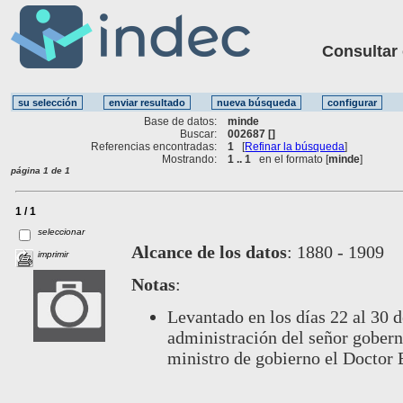
Consultar ot
Base de datos:
minde
Buscar:
002687 []
Referencias encontradas:
1
[
Refinar la búsqueda
]
Mostrando:
1 .. 1
en el formato [
minde
]
página 1 de 1
1 / 1
seleccionar
Alcance de los datos
:
1880 - 1909
imprimir
Notas
:
Levantado en los días 22 al 30 
administración del señor gobern
ministro de gobierno el Doctor