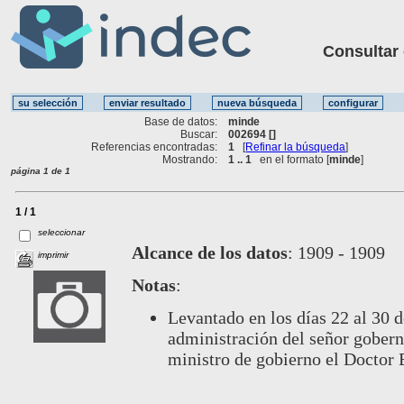
Consultar ot
Base de datos:
minde
Buscar:
002694 []
Referencias encontradas:
1
[
Refinar la búsqueda
]
Mostrando:
1 .. 1
en el formato [
minde
]
página 1 de 1
1 / 1
seleccionar
Alcance de los datos
:
1909 - 1909
imprimir
Notas
:
Levantado en los días 22 al 30 
administración del señor gobern
ministro de gobierno el Doctor