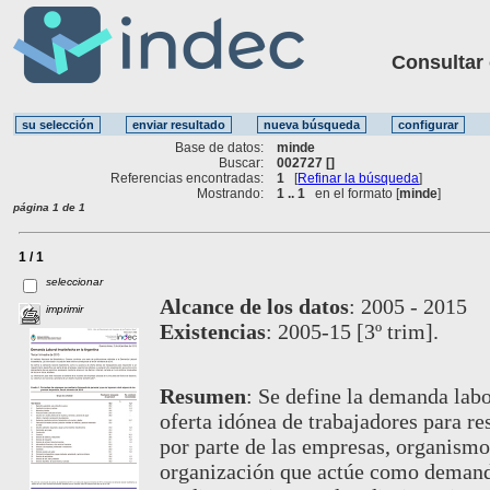
Consultar ot
Base de datos:
minde
Buscar:
002727 []
Referencias encontradas:
1
[
Refinar la búsqueda
]
Mostrando:
1 .. 1
en el formato [
minde
]
página 1 de 1
1 / 1
seleccionar
Alcance de los datos
:
2005 - 2015
imprimir
Existencias
:
2005-15 [3º trim].
Resumen
:
Se define la demanda labo
oferta idónea de trabajadores para r
por parte de las empresas, organismos
organización que actúe como demanda