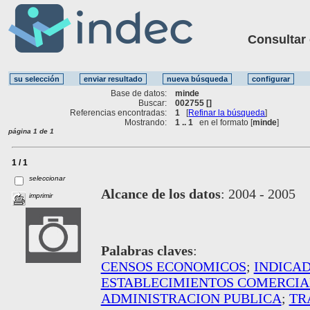
Consultar ot
Base de datos:
minde
Buscar:
002755 []
Referencias encontradas:
1
[
Refinar la búsqueda
]
Mostrando:
1 .. 1
en el formato [
minde
]
página 1 de 1
1 / 1
seleccionar
Alcance de los datos
:
2004 - 2005
imprimir
Palabras claves
:
CENSOS ECONOMICOS
;
INDICA
ESTABLECIMIENTOS COMERCIA
ADMINISTRACION PUBLICA
;
TR