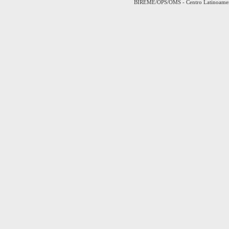
BIREME/OPS/OMS - Centro Latinoamerica