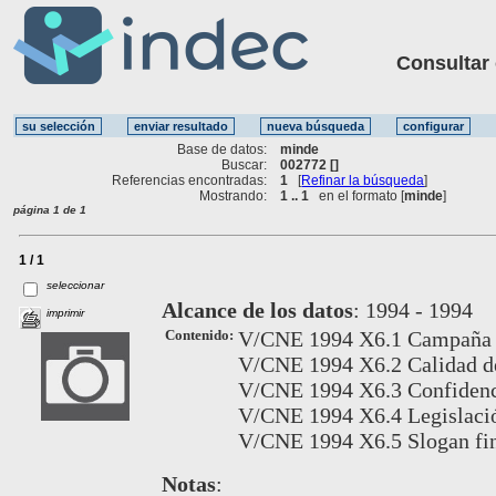
Consultar ot
Base de datos:
minde
Buscar:
002772 []
Referencias encontradas:
1
[
Refinar la búsqueda
]
Mostrando:
1 .. 1
en el formato [
minde
]
página 1 de 1
1 / 1
seleccionar
Alcance de los datos
:
1994 - 1994
imprimir
Contenido:
V/CNE 1994 X6.1 Campaña pu
V/CNE 1994 X6.2 Calidad de 
V/CNE 1994 X6.3 Confidenci
V/CNE 1994 X6.4 Legislació
V/CNE 1994 X6.5 Slogan fina
Notas
: