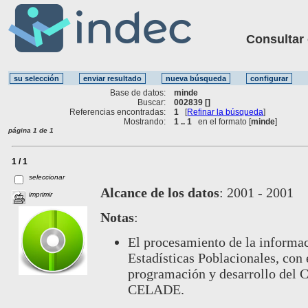
Consultar ot
Base de datos:
minde
Buscar:
002839 []
Referencias encontradas:
1
[
Refinar la búsqueda
]
Mostrando:
1 .. 1
en el formato [
minde
]
página 1 de 1
1 / 1
seleccionar
Alcance de los datos
:
2001 - 2001
imprimir
Notas
:
El procesamiento de la informac
Estadísticas Poblacionales, con 
programación y desarrollo del 
CELADE.