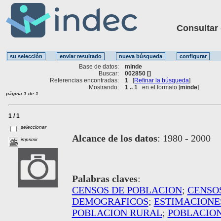
Consultar ot
Base de datos:
minde
Buscar:
002850 []
Referencias encontradas:
1
[
Refinar la búsqueda
]
Mostrando:
1 .. 1
en el formato [
minde
]
página 1 de 1
1 / 1
seleccionar
Alcance de los datos
:
1980 - 2000
imprimir
Palabras claves
:
CENSOS DE POBLACION
;
CENSO
DEMOGRAFICOS
;
ESTIMACIONE
POBLACION RURAL
;
POBLACIO