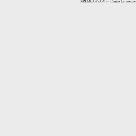
BIREME/OPS/OMS - Centro Latinoamerica