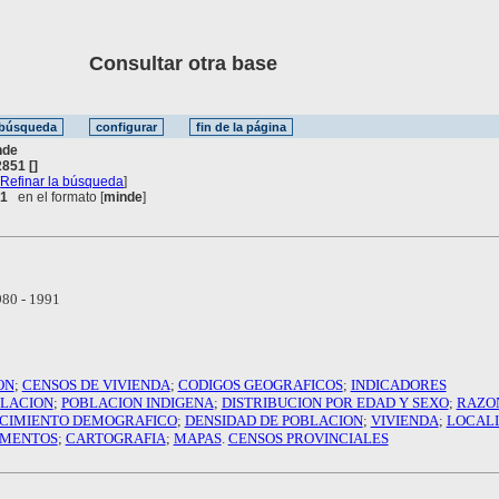
Consultar otra base
nde
851 []
[
Refinar la búsqueda
]
 1
en el formato [
minde
]
80 - 1991
ON
;
CENSOS DE VIVIENDA
;
CODIGOS GEOGRAFICOS
;
INDICADORES
LACION
;
POBLACION INDIGENA
;
DISTRIBUCION POR EDAD Y SEXO
;
RAZO
CIMIENTO DEMOGRAFICO
;
DENSIDAD DE POBLACION
;
VIVIENDA
;
LOCAL
AMENTOS
;
CARTOGRAFIA
;
MAPAS
.
CENSOS PROVINCIALES