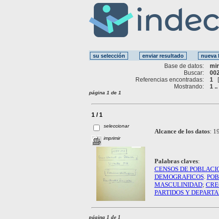
Base de datos:
mi
Buscar:
002
Referencias encontradas:
1
Mostrando:
1 ..
página 1 de 1
1 / 1
seleccionar
Alcance de los datos
:
19
imprimir
Palabras claves
:
CENSOS DE POBLACI
DEMOGRAFICOS
.
POB
MASCULINIDAD
;
CRE
PARTIDOS Y DEPART
página 1 de 1