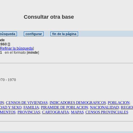
Consultar otra base
nde
860 []
[
Refinar la búsqueda
]
 1
en el formato [
minde
]
70 - 1970
ON
;
CENSOS DE VIVIENDAS
;
INDICADORES DEMOGRAFICOS
.
POBLACION
;
DAD Y SEXO
;
FAMILIA
;
PIRAMIDE DE POBLACION
;
NACIONALIDAD
;
REGIO
AMENTOS
;
PROVINCIAS
;
CARTOGRAFIA
;
MAPAS
.
CENSOS PROVINCIALES