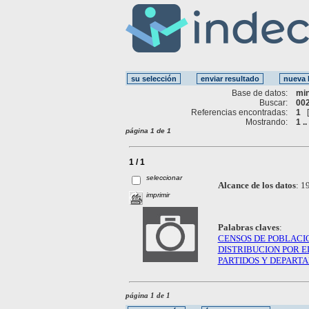
Base de datos:
mi
Buscar:
002
Referencias encontradas:
1
Mostrando:
1 ..
página 1 de 1
1 / 1
seleccionar
Alcance de los datos
:
19
imprimir
Palabras claves
:
CENSOS DE POBLACI
DISTRIBUCION POR E
PARTIDOS Y DEPART
página 1 de 1