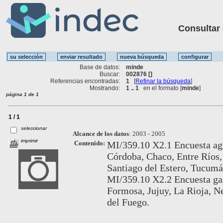
Consultar ot
Base de datos:
minde
Buscar:
002876 []
Referencias encontradas:
1
[
Refinar la búsqueda
]
Mostrando:
1 .. 1
en el formato [
minde
]
página 1 de 1
1 / 1
seleccionar
Alcance de los datos
:
2003 - 2005
imprimir
Contenido:
MI/359.10 X2.1 Encuesta agr
Córdoba, Chaco, Entre Ríos,
Santiago del Estero, Tucum
MI/359.10 X2.2 Encuesta gan
Formosa, Jujuy, La Rioja, N
del Fuego.