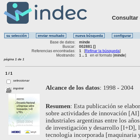
Consultar ot
Base de datos:
minde
Buscar:
002881 []
Referencias encontradas:
1
[
Refinar la búsqueda
]
Mostrando:
1 .. 1
en el formato [
minde
]
página 1 de 1
1 / 1
seleccionar
Alcance de los datos
:
1998 - 2004
imprimir
Resumen
:
Esta publicación se elabor
sobre actividades de innovación [AI]
industriales argentinas entre los añ
de investigación y desarrollo [I+D],
tecnología incorporada [maquinaria 