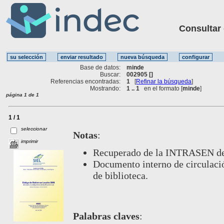
Consultar ot
Base de datos:
minde
Buscar:
002905 []
Referencias encontradas:
1
[
Refinar la búsqueda
]
Mostrando:
1 .. 1
en el formato [
minde
]
página 1 de 1
1 / 1
seleccionar
Notas
:
imprimir
Recuperado de la INTRASEN de
Documento interno de circulación
de biblioteca.
Palabras claves
: