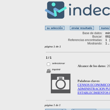
Base de datos:
mi
Buscar:
002
Referencias encontradas:
1
Mostrando:
1 ..
página 1 de 1
1 / 1
seleccionar
Alcance de los datos
:
20
imprimir
Palabras claves
:
CENSOS ECONOMICO
ADMINISTRACION PU
ESTABLECIMIENTOS 
página 1 de 1