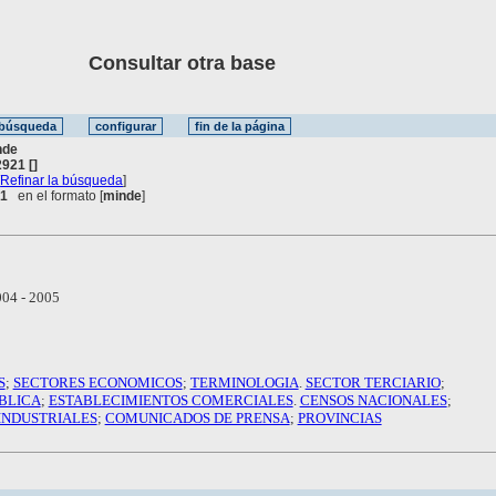
Consultar otra base
nde
921 []
[
Refinar la búsqueda
]
 1
en el formato [
minde
]
04 - 2005
S
;
SECTORES ECONOMICOS
;
TERMINOLOGIA
.
SECTOR TERCIARIO
;
BLICA
;
ESTABLECIMIENTOS COMERCIALES
.
CENSOS NACIONALES
;
INDUSTRIALES
;
COMUNICADOS DE PRENSA
;
PROVINCIAS