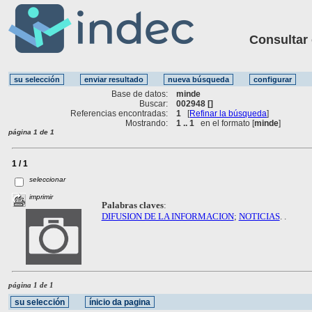
Consultar ot
Base de datos:
minde
Buscar:
002948 []
Referencias encontradas:
1
[
Refinar la búsqueda
]
Mostrando:
1 .. 1
en el formato [
minde
]
página 1 de 1
1 / 1
seleccionar
imprimir
Palabras claves
:
DIFUSION DE LA INFORMACION
;
NOTICIAS
. .
página 1 de 1