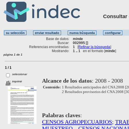
Consultar ot
Base de datos:
minde
Buscar:
002995 []
Referencias encontradas:
1
[
Refinar la búsqueda
]
Mostrando:
1 .. 1
en el formato [
minde
]
página 1 de 1
1 / 1
seleccionar
Alcance de los datos
:
2008 - 2008
imprimir
Contenido:
1 Resultados anticipados del CNA 2008 [2
2 Resultados provisorios del CNA 2008 [30
Palabras claves
:
CENSOS AGROPECUARIOS
;
TRA
MUESTREO
. .
CENSOS NACIONA