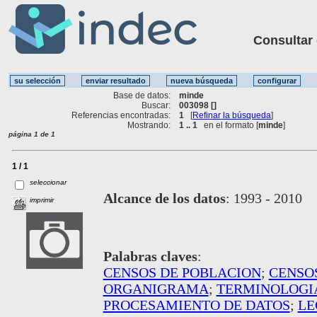
Consultar ot
Base de datos:
minde
Buscar:
003098 []
Referencias encontradas:
1
[
Refinar la búsqueda
]
Mostrando:
1 .. 1
en el formato [
minde
]
página 1 de 1
1 / 1
seleccionar
Alcance de los datos
:
1993 - 2010
imprimir
Palabras claves
:
CENSOS DE POBLACION
;
CENSO
ORGANIGRAMA
;
TERMINOLOGI
PROCESAMIENTO DE DATOS
;
LE