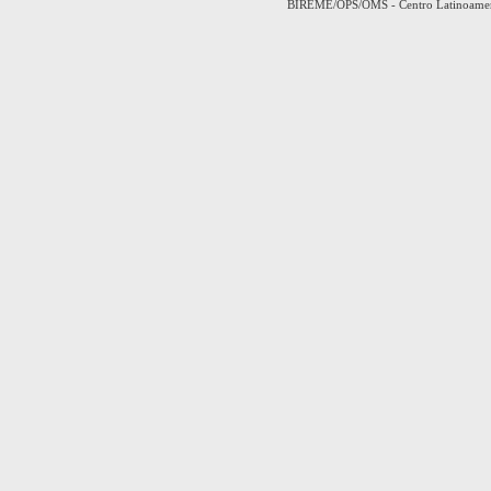
BIREME/OPS/OMS - Centro Latinoamerica