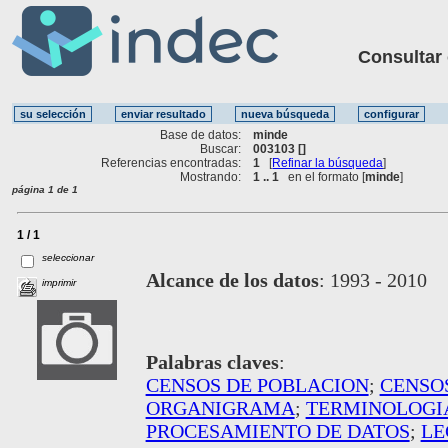
Consultar ot
Base de datos:
minde
Buscar:
003103 []
Referencias encontradas:
1
[
Refinar la búsqueda
]
Mostrando:
1 .. 1
en el formato [
minde
]
página 1 de 1
1 / 1
seleccionar
Alcance de los datos
:
1993 - 2010
imprimir
Palabras claves
:
CENSOS DE POBLACION
;
CENSO
ORGANIGRAMA
;
TERMINOLOGI
PROCESAMIENTO DE DATOS
;
LE