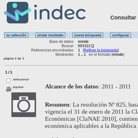
Consultar ot
Base de datos:
minde
Buscar:
003112 []
Referencias encontradas:
1
[
Refinar la búsqueda
]
Mostrando:
1 .. 1
en el formato [
minde
]
página 1 de 1
1 / 1
seleccionar
Alcance de los datos
:
2011 - 2011
imprimir
Resumen
:
La resolución Nº 825, bas
vigencia el 31 de enero de 2011 la C
Económicas [ClaNAE 2010], contiene 
económica aplicables a la República 