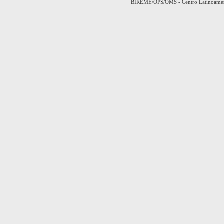
BIREME/OPS/OMS - Centro Latinoamerica