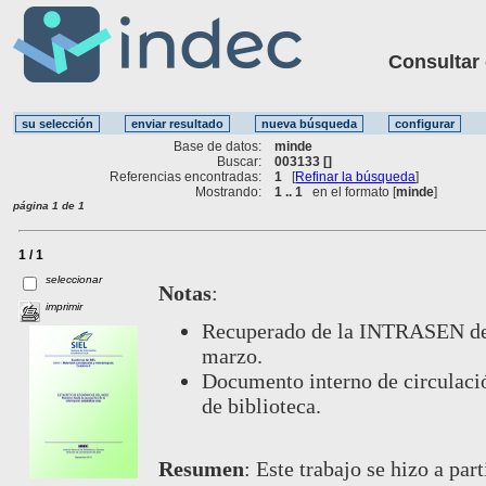
Consultar ot
Base de datos:
minde
Buscar:
003133 []
Referencias encontradas:
1
[
Refinar la búsqueda
]
Mostrando:
1 .. 1
en el formato [
minde
]
página 1 de 1
1 / 1
seleccionar
Notas
:
imprimir
Recuperado de la INTRASEN de 
marzo.
Documento interno de circulación
de biblioteca.
Resumen
:
Este trabajo se hizo a par