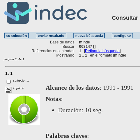
Consultar ot
Base de datos:
minde
Buscar:
003147 []
Referencias encontradas:
1
[
Refinar la búsqueda
]
Mostrando:
1 .. 1
en el formato [
minde
]
página 1 de 1
1 / 1
seleccionar
Alcance de los datos
:
1991 - 1991
imprimir
Notas
:
Duración: 10 seg.
Palabras claves
: