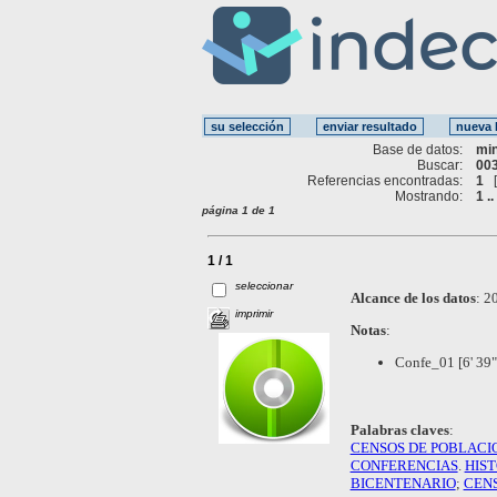
Base de datos:
mi
Buscar:
003
Referencias encontradas:
1
Mostrando:
1 ..
página 1 de 1
1 / 1
seleccionar
Alcance de los datos
:
20
imprimir
Notas
:
Confe_01 [6' 39"
Palabras claves
:
CENSOS DE POBLACI
CONFERENCIAS
.
HIS
BICENTENARIO
;
CEN