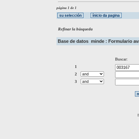
página 1 de 1
Refinar la búsqueda
Base de datos
minde : Formulario a
Buscar:
1
2
3