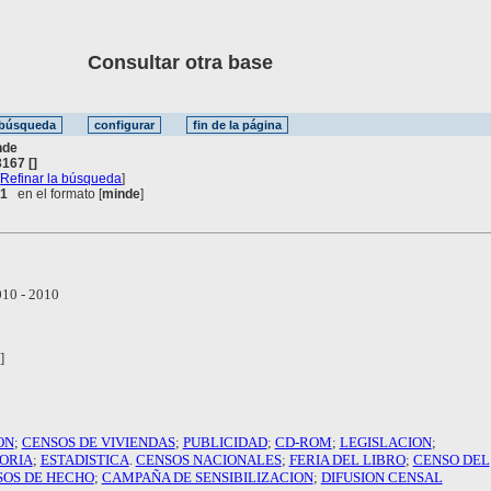
Consultar otra base
nde
167 []
[
Refinar la búsqueda
]
 1
en el formato [
minde
]
10 - 2010
]
ON
;
CENSOS DE VIVIENDAS
;
PUBLICIDAD
;
CD-ROM
;
LEGISLACION
;
TORIA
;
ESTADISTICA
.
CENSOS NACIONALES
;
FERIA DEL LIBRO
;
CENSO DEL
SOS DE HECHO
;
CAMPAÑA DE SENSIBILIZACION
;
DIFUSION CENSAL