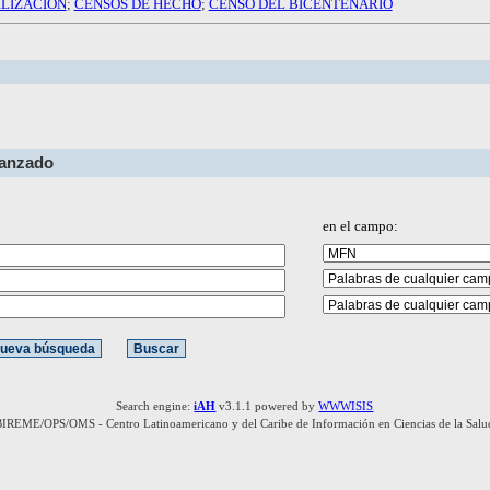
ILIZACION
;
CENSOS DE HECHO
;
CENSO DEL BICENTENARIO
vanzado
en el campo:
Search engine:
iAH
v3.1.1 powered by
WWWISIS
BIREME/OPS/OMS - Centro Latinoamericano y del Caribe de Información en Ciencias de la Salu