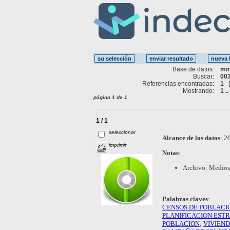
Base de datos:
mi
Buscar:
003
Referencias encontradas:
1
Mostrando:
1 ..
página 1 de 1
1 / 1
seleccionar
Alcance de los datos
:
20
imprimir
Notas
:
Archivo: Medios_
Palabras claves
:
CENSOS DE POBLACI
PLANIFICACION EST
POBLACION
;
VIVIEN