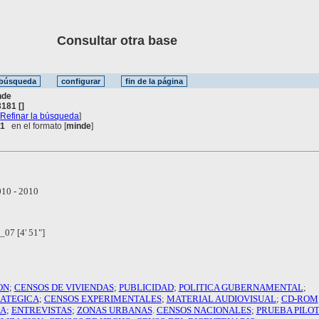
Consultar otra base
nde
181 []
[
Refinar la búsqueda
]
 1
en el formato [
minde
]
10 - 2010
07 [4' 51"]
ON
;
CENSOS DE VIVIENDAS
;
PUBLICIDAD
;
POLITICA GUBERNAMENTAL
;
RATEGICA
;
CENSOS EXPERIMENTALES
;
MATERIAL AUDIOVISUAL
;
CD-ROM
DA
;
ENTREVISTAS
;
ZONAS URBANAS
.
CENSOS NACIONALES
;
PRUEBA PILO