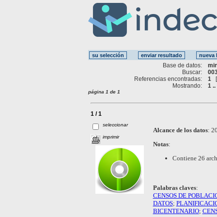
Base de datos:
mi
Buscar:
003
Referencias encontradas:
1
Mostrando:
1 ..
página 1 de 1
1 / 1
seleccionar
Alcance de los datos
:
20
imprimir
Notas
:
Contiene 26 arch
Palabras claves
:
CENSOS DE POBLACI
DATOS
;
PLANIFICACI
BICENTENARIO
;
CEN