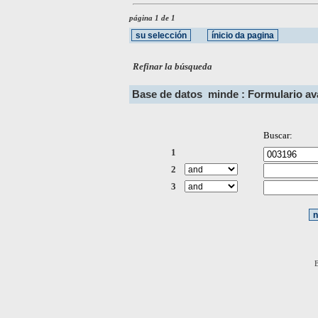
página 1 de 1
Refinar la búsqueda
Base de datos
minde : Formulario a
Buscar:
1
2
3