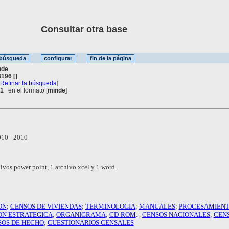
Consultar otra base
nde
196 []
[
Refinar la búsqueda
]
 1
en el formato [
minde
]
10 - 2010
ivos power point, 1 archivo xcel y 1 word.
ON
;
CENSOS DE VIVIENDAS
;
TERMINOLOGIA
;
MANUALES
;
PROCESAMIENT
ON ESTRATEGICA
;
ORGANIGRAMA
;
CD-ROM
. .
CENSOS NACIONALES
;
CEN
SOS DE HECHO
;
CUESTIONARIOS CENSALES