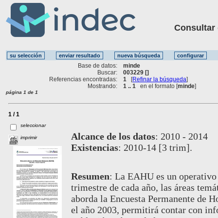
Consultar ot
Base de datos:
minde
Buscar:
003229 []
Referencias encontradas:
1
[
Refinar la búsqueda
]
Mostrando:
1 .. 1
en el formato [
minde
]
página 1 de 1
1 / 1
seleccionar
Alcance de los datos
:
2010 - 2014
imprimir
Existencias
:
2010-14 [3 trim].
Resumen
:
La EAHU es un operativo q
trimestre de cada año, las áreas tem
aborda la Encuesta Permanente de H
el año 2003, permitirá contar con inf