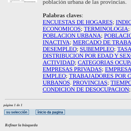
población urbana de las provincias.
Palabras claves
:
ENCUESTAS DE HOGARES
;
INDI
ECONOMICOS
;
TERMINOLOGIA
POBLACION URBANA
;
POBLACI
INACTIVA
;
MERCADO DE TRABA
DESEMPLEO
;
SUBEMPLEO
;
TASA
DISTRIBUCION POR EDAD Y SE
ACTIVIDAD
;
CATEGORIAS OCUP
EMPRESAS PRIVADAS
;
EMPRESA
EMPLEO
;
TRABAJADORES POR C
URBANOS
.
PROVINCIAS
;
TIEMP
CONDICION DE DESOCUPACION
página 1 de 1
Refinar la búsqueda