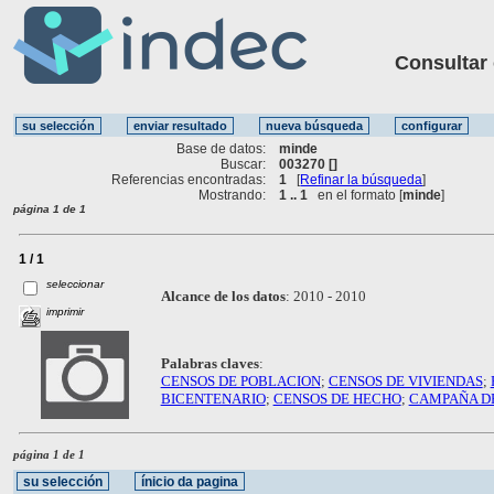
Consultar ot
Base de datos:
minde
Buscar:
003270 []
Referencias encontradas:
1
[
Refinar la búsqueda
]
Mostrando:
1 .. 1
en el formato [
minde
]
página 1 de 1
1 / 1
seleccionar
Alcance de los datos
:
2010 - 2010
imprimir
Palabras claves
:
CENSOS DE POBLACION
;
CENSOS DE VIVIENDAS
;
BICENTENARIO
;
CENSOS DE HECHO
;
CAMPAÑA DE
página 1 de 1