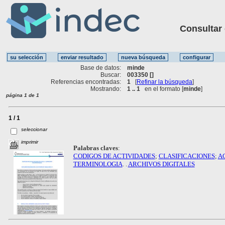
Consultar ot
Base de datos:
minde
Buscar:
003350 []
Referencias encontradas:
1
[
Refinar la búsqueda
]
Mostrando:
1 .. 1
en el formato [
minde
]
página 1 de 1
1 / 1
seleccionar
imprimir
Palabras claves
:
CODIGOS DE ACTIVIDADES
;
CLASIFICACIONES
;
A
TERMINOLOGIA
. .
ARCHIVOS DIGITALES