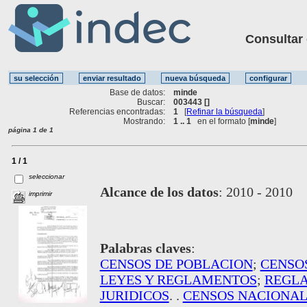
Consultar ot
Base de datos:
minde
Buscar:
003443 []
Referencias encontradas:
1
[
Refinar la búsqueda
]
Mostrando:
1 .. 1
en el formato [
minde
]
página 1 de 1
1 / 1
seleccionar
Alcance de los datos
:
2010 - 2010
imprimir
Palabras claves
:
CENSOS DE POBLACION
;
CENSO
LEYES Y REGLAMENTOS
;
REGLA
JURIDICOS
. .
CENSOS NACIONAL