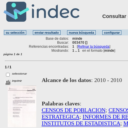
Consultar ot
Base de datos:
minde
Buscar:
003470 []
Referencias encontradas:
1
[
Refinar la búsqueda
]
Mostrando:
1 .. 1
en el formato [
minde
]
página 1 de 1
1 / 1
seleccionar
Alcance de los datos
:
2010 - 2010
imprimir
Palabras claves
:
CENSOS DE POBLACION
;
CENSO
ESTRATEGICA
;
INFORMES DE R
INSTITUTOS DE ESTADISTICA
;
M