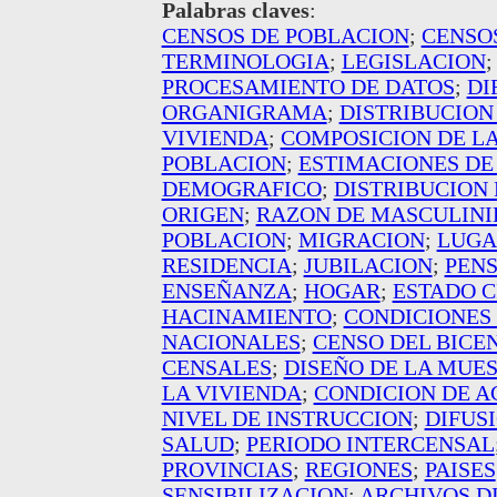
Palabras claves
:
CENSOS DE POBLACION
;
CENSO
TERMINOLOGIA
;
LEGISLACION
PROCESAMIENTO DE DATOS
;
DI
ORGANIGRAMA
;
DISTRIBUCION
VIVIENDA
;
COMPOSICION DE L
POBLACION
;
ESTIMACIONES DE
DEMOGRAFICO
;
DISTRIBUCION 
ORIGEN
;
RAZON DE MASCULIN
POBLACION
;
MIGRACION
;
LUGA
RESIDENCIA
;
JUBILACION
;
PENS
ENSEÑANZA
;
HOGAR
;
ESTADO C
HACINAMIENTO
;
CONDICIONES 
NACIONALES
;
CENSO DEL BICE
CENSALES
;
DISEÑO DE LA MUE
LA VIVIENDA
;
CONDICION DE A
NIVEL DE INSTRUCCION
;
DIFUS
SALUD
;
PERIODO INTERCENSAL
PROVINCIAS
;
REGIONES
;
PAISES
SENSIBILIZACION
;
ARCHIVOS D