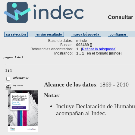
Consultar ot
Base de datos:
minde
Buscar:
003489 []
Referencias encontradas:
1
[
Refinar la búsqueda
]
Mostrando:
1 .. 1
en el formato [
minde
]
página 1 de 1
1 / 1
seleccionar
Alcance de los datos
:
1869 - 2010
imprimir
Notas
:
Incluye Declaración de Humahua
acompañan al Indec.