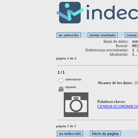
Base de datos:
mi
Buscar:
003
Referencias encontradas:
1
Mostrando:
1 ..
página 1 de 1
1 / 1
seleccionar
Alcance de los datos
:
20
imprimir
Palabras claves
:
CENSOS ECONOMICO
página 1 de 1