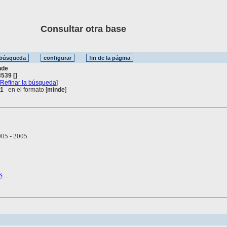
Consultar otra base
nde
539 []
[
Refinar la búsqueda
]
 1
en el formato [
minde
]
05 - 2005
S
. .