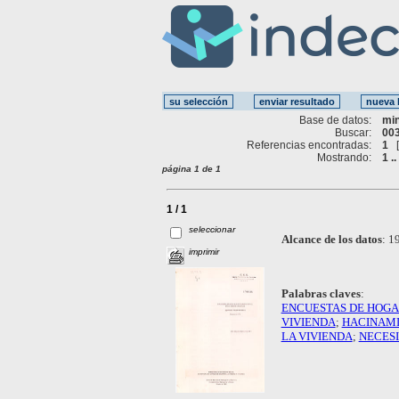
Base de datos:
mi
Buscar:
003
Referencias encontradas:
1
Mostrando:
1 ..
página 1 de 1
1 / 1
seleccionar
Alcance de los datos
:
19
imprimir
Palabras claves
:
ENCUESTAS DE HOG
VIVIENDA
;
HACINAM
LA VIVIENDA
;
NECESI