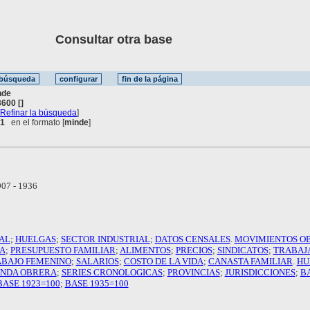
Consultar otra base
nde
600 []
[
Refinar la búsqueda
]
 1
en el formato [
minde
]
07 - 1936
AL
;
HUELGAS
;
SECTOR INDUSTRIAL
;
DATOS CENSALES
.
MOVIMIENTOS O
DA
;
PRESUPUESTO FAMILIAR
;
ALIMENTOS
;
PRECIOS
;
SINDICATOS
;
TRABAJ
BAJO FEMENINO
;
SALARIOS
;
COSTO DE LA VIDA
;
CANASTA FAMILIAR
.
HU
ENDA OBRERA
;
SERIES CRONOLOGICAS
;
PROVINCIAS
;
JURISDICCIONES
;
B
BASE 1923=100
;
BASE 1935=100