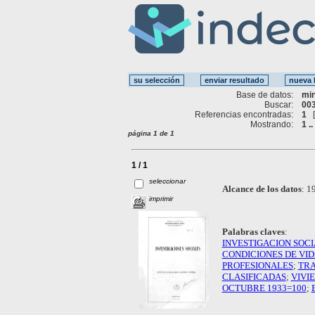
Base de datos:
mi
Buscar:
003
Referencias encontradas:
1
Mostrando:
1 ..
página 1 de 1
1 / 1
seleccionar
Alcance de los datos
:
19
imprimir
Palabras claves
:
INVESTIGACION SOCI
CONDICIONES DE VI
PROFESIONALES
;
TRA
CLASIFICADAS
;
VIVI
OCTUBRE 1933=100
;