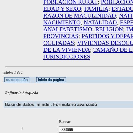
POBLACION RURAL
;
POBLACIO
EDAD Y SEXO
;
FAMILIA
;
ESTADO
RAZON DE MACULINIDAD
;
NAT
NACIMIENTO
;
NATALIDAD
;
ESP
ANALFABETISMO
;
RELIGION
;
I
PROVINCIAS
;
PARTIDOS Y DEP
OCUPADAS
;
VIVIENDAS DESOC
DE LA VIVIENDA
;
TAMAÑO DE L
JURISDICCIONES
página 1 de 1
Refinar la búsqueda
Base de datos
minde : Formulario avanzado
Buscar:
1