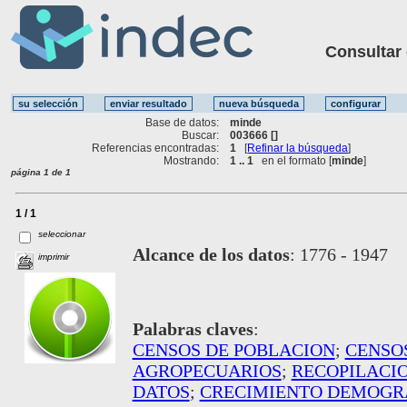
Consultar ot
Base de datos:
minde
Buscar:
003666 []
Referencias encontradas:
1
[
Refinar la búsqueda
]
Mostrando:
1 .. 1
en el formato [
minde
]
página 1 de 1
1 / 1
seleccionar
Alcance de los datos
:
1776 - 1947
imprimir
Palabras claves
:
CENSOS DE POBLACION
;
CENSO
AGROPECUARIOS
;
RECOPILACIO
DATOS
;
CRECIMIENTO DEMOGR