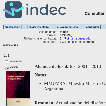
Consultar ot
Base de datos:
minde
Buscar:
003669 []
Referencias encontradas:
1
[
Refinar la búsqueda
]
Mostrando:
1 .. 1
en el formato [
minde
]
página 1 de 1
1 / 1
seleccionar
Alcance de los datos
:
2001 - 2010
imprimir
Notas
:
MMUVRA: Muestra Maestra Urba
Argentina
Resumen
:
Actualización del diseño m