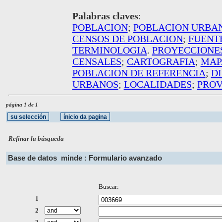
Palabras claves
:
POBLACION
;
POBLACION URBA
CENSOS DE POBLACION
;
FUENT
TERMINOLOGIA
.
PROYECCIONE
CENSALES
;
CARTOGRAFIA
;
MAP
POBLACION DE REFERENCIA
;
D
URBANOS
;
LOCALIDADES
;
PROV
página 1 de 1
Refinar la búsqueda
Base de datos
minde : Formulario avanzado
Buscar:
1
2